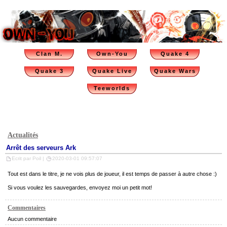
Clan M.
Own-You
Quake 4
Quake 3
Quake Live
Quake Wars
Teeworlds
Actualités
Arrêt des serveurs Ark
Ecrit par Poil |
2020-03-01 09:57:07
Tout est dans le titre, je ne vois plus de joueur, il est temps de passer à autre chose :)
Si vous voulez les sauvegardes, envoyez moi un petit mot!
Commentaires
Aucun commentaire