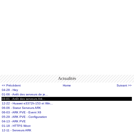
Actualités
<< Précédent
Home
Suivant >>
04-28 - Hey
01-06 - Arrêt des serveurs de je...
03-01 - Arrêt des serveurs Ark...
12-22 - Huawei e3372h-153 et Win...
06-06 - Statut Serveurs ARK
06-03 - ARK PVE - Event X6
05-29 - ARK PVE - Configuration
04-13 - ARK PVE
01-18 - HTTPS Woot
12-11 - Serveurs ARK