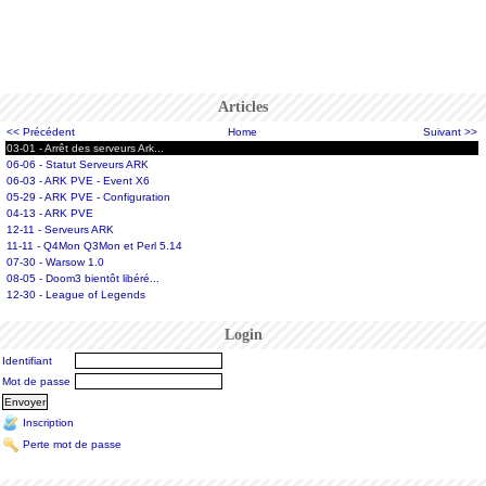
Articles
<< Précédent
Home
Suivant >>
03-01 - Arrêt des serveurs Ark...
06-06 - Statut Serveurs ARK
06-03 - ARK PVE - Event X6
05-29 - ARK PVE - Configuration
04-13 - ARK PVE
12-11 - Serveurs ARK
11-11 - Q4Mon Q3Mon et Perl 5.14
07-30 - Warsow 1.0
08-05 - Doom3 bientôt libéré...
12-30 - League of Legends
Login
Identifiant
Mot de passe
Inscription
Perte mot de passe