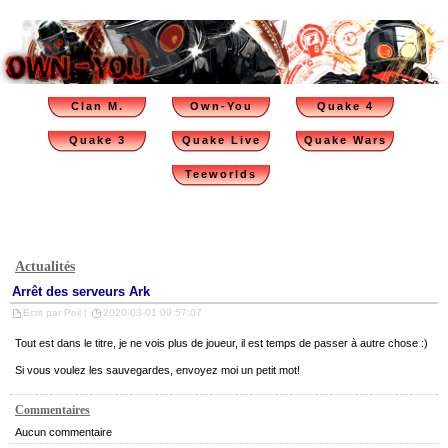
Clan M.
Own-You
Quake 4
Quake 3
Quake Live
Quake Wars
Teeworlds
Actualités
Arrêt des serveurs Ark
Ecrit par Poil |
2020-03-01 09:57:07
Tout est dans le titre, je ne vois plus de joueur, il est temps de passer à autre chose :)
Si vous voulez les sauvegardes, envoyez moi un petit mot!
Commentaires
Aucun commentaire