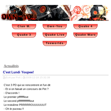
Clan M.
Own-You
Quake 4
Quake 3
Quake Live
Quake Wars
Teeworlds
Actualités
C'est Lundi Youpee!
Ecrit par Poil |
2008-12-18 15:32:38
C'est 3 PD qui se rencontrent et l'un dit
- Et si on faisait un concours de Pet ?
- D'accords !
Le premier pfffffffiout
Le second pfffffffffffffffiout
Le troisième PRRRRROUUUUUUT
- Oh le puceau !!