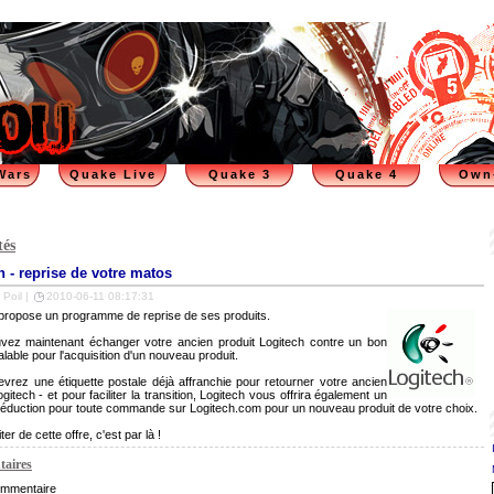
Wars
Quake Live
Quake 3
Quake 4
Own
tés
h - reprise de votre matos
 Poil |
2010-06-11 08:17:31
propose un programme de reprise de ses produits.
vez maintenant échanger votre ancien produit Logitech contre un bon
alable pour l'acquisition d'un nouveau produit.
vrez une étiquette postale déjà affranchie pour retourner votre ancien
ogitech - et pour faciliter la transition, Logitech vous offrira également un
éduction pour toute commande sur Logitech.com pour un nouveau produit de votre choix.
ter de cette offre, c'est par là !
aires
mmentaire