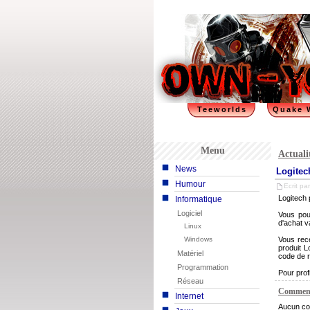
Teeworlds
Quake 
Menu
Actuali
News
Logitec
Humour
Ecrit par
Logitech 
Informatique
Logiciel
Vous pou
d'achat v
Linux
Windows
Vous rece
produit L
Matériel
code de r
Programmation
Pour profi
Réseau
Comment
Internet
Aucun co