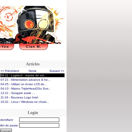
-You
Clan M.
Articles
<< Précédent
Home
Suivant >>
06-11 - Logitech - reprise de vot...
07-21 - Alimentation advance & he...
04-25 - Utiliser un écran LCD de...
04-13 - Matrox TripleHead2Go Surr...
12-21 - Seagate avale ...
11-16 - Nouveau Logo Intel
10-31 - Linux / Windows ne choisi...
Login
Identifiant
Mot de passe