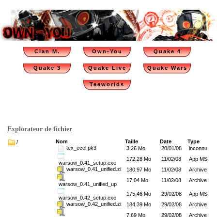
Clan M.
Own-You
Quake 4
Quake 3
Quake Live
Quake Wars
Teeworlds
Explorateur de fichier
Nom
Taille
Date
Type
/
tex_ecel.pk3
3,26 Mo
20/01/08
inconnu
172,28 Mo
11/02/08
App MS
warsow_0.41_setup.exe
warsow_0.41_unified.zi
180,97 Mo
11/02/08
Archive
17,04 Mo
11/02/08
Archive
warsow_0.41_unified_up
175,46 Mo
29/02/08
App MS
warsow_0.42_setup.exe
warsow_0.42_unified.zi
184,39 Mo
29/02/08
Archive
7,69 Mo
29/02/08
Archive