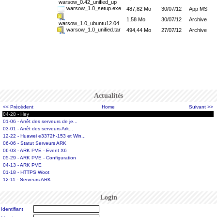
warsow_0.42_unified_up
warsow_1.0_setup.exe
487,82 Mo
30/07/12
App MS
1,58 Mo
30/07/12
Archive
warsow_1.0_ubuntu12.04
warsow_1.0_unified.tar
494,44 Mo
27/07/12
Archive
Actualités
<< Précédent
Home
Suivant >>
04-28 - Hey
01-06 - Arrêt des serveurs de je...
03-01 - Arrêt des serveurs Ark...
12-22 - Huawei e3372h-153 et Win...
06-06 - Statut Serveurs ARK
06-03 - ARK PVE - Event X6
05-29 - ARK PVE - Configuration
04-13 - ARK PVE
01-18 - HTTPS Woot
12-11 - Serveurs ARK
Login
Identifiant